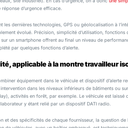
 eaux, site industriel). En cas d’urgence, on a donc
une simpl
ne réponse d’urgence efficace.
ant les dernières technologies, GPS ou géolocalisation à l’in
ement évolué. Précision, simplicité d’utilisation, fonctions 
t sur un smartphone offrent au final un niveau de performanc
lété par quelques fonctions d’alerte.
ité, applicable à la montre travailleur is
biner équipement dans le véhicule et dispositif d’alerte re
intervention dans les niveaux inférieurs de bâtiments ou sur
ay), activités en forêt, par exemple. Le véhicule est laissé
laborateur y étant relié par un dispositif DATI radio.
on et des spécificités de chaque fournisseur, la question de l
tion de véhicules, avec un boîtier embarqué, est techniqu