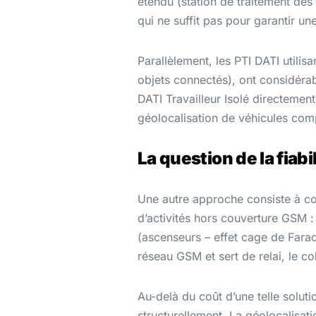
étendu (station de traitement des
qui ne suffit pas pour garantir u
Parallèlement, les PTI DATI utilis
objets connectés), ont considérabl
DATI Travailleur Isolé directemen
géolocalisation de véhicules comp
La question de la fiabil
Une autre approche consiste à com
d’activités hors couverture GSM : 
(ascenseurs – effet cage de Farad
réseau GSM et sert de relai, le col
Au-delà du coût d’une telle soluti
structurellement. La géolocalisa