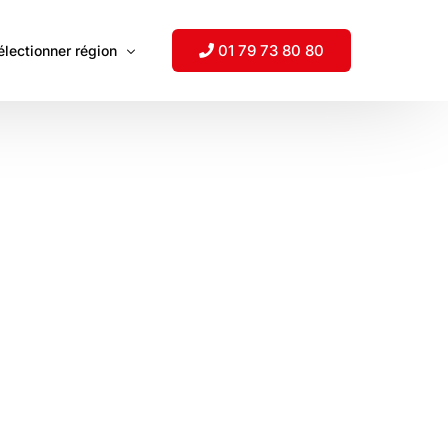
01 79 73 80 80
électionner région
uisse
mérique du Nord
les véhicules