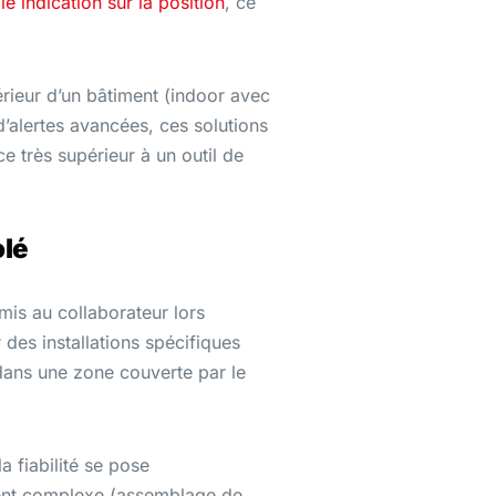
e indication sur la position
, ce
térieur d’un bâtiment (indoor avec
d’alertes avancées, ces solutions
e très supérieur à un outil de
olé
mis au collaborateur lors
 des installations spécifiques
 dans une zone couverte par le
a fiabilité se pose
ement complexe (assemblage de