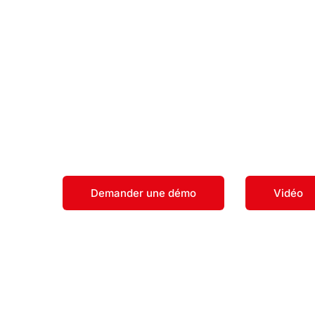
Simple.
Conçu pour 
Contribuez à la sécurité de vos travailleurs isol
entreprise avec une solution complète, compati
Demander une démo
Vidéo