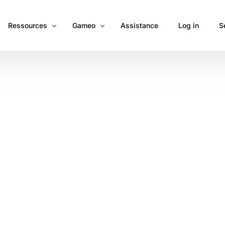
Ressources
Gameo
Assistance
Log in
S
Téléphone PTI : la formule magique
Notre métier
S
DATI Travailleur Isolé : 4 générations
Une innovation continue
A
rtes
Blog
 données