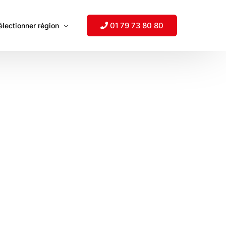
01 79 73 80 80
électionner région
uisse
mérique du Nord