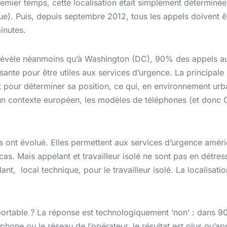
remier temps, cette localisation était simplement déterminée
ue). Puis, depuis septembre 2012, tous les appels doivent 
inutes.
4 révèle néanmoins qu’à Washington (DC), 90% des appels au
sante pour être utiles aux services d’urgence. La principale r
t pour déterminer sa position, ce qui, en environnement urb
 un contexte européen, les modèles de téléphones (et donc 
es ont évolué. Elles permettent aux services d’urgence améric
cas. Mais appelant et travailleur isolé ne sont pas en détres
lant, local technique, pour le travailleur isolé. La localisat
portable ? La réponse est technologiquement ‘non’ : dans 90
phone ou le réseau de l’opérateur, le résultat est plus qu’a