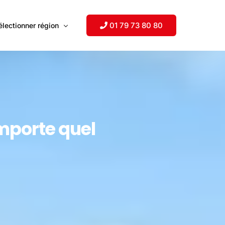
01 79 73 80 80
électionner région
uisse
mérique du Nord
importe quel